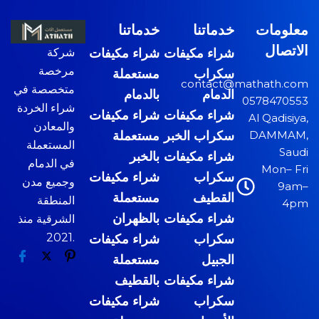
معلومات
خدماتنا
خدماتنا
الاتصال
شركة
شراء مكيفات
شراء مكيفات
مرخصة
سكراب
مستعملة
contact@mathath.com
متخصصة في
الدمام
بالدمام
0578470553
شراء الخردة
شراء مكيفات
شراء مكيفات
Al Qadisiya,
والمعادن
DAMMAM,
سكراب الخبر
مستعملة
المستعملة
Saudi
شراء مكيفات
بالخبر
في الدمام
Mon– Fri
سكراب
شراء مكيفات
وجميع مدن
9am–
القطيف
مستعملة
المنطقة
4pm
شراء مكيفات
بالظهران
الشرقية منذ
2021.
سكراب
شراء مكيفات
الجبيل
مستعملة
شراء مكيفات
بالقطيف
سكراب
شراء مكيفات