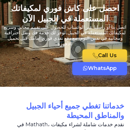
احصل على كاش فوري لمكيفاتك
المستعملة في الجبيل الآن
اتصل بنا أو راسلنا عبر الواتساب للحصول على تقييم مجاني وسريع
لمكيفاتك المستعملة في الجبيل. نوفر لك خدمة فك ونقل احترافية
ومجانية في نفس اليوم، مع دفع نقدي فوري أمامك قبل تحميل
الأجهزة.
Call Us
WhatsApp
خدماتنا تغطي جميع أحياء الجبيل
والمناطق المحيطة
في Mathath، نقدم خدمات شاملة لشراء مكيفات