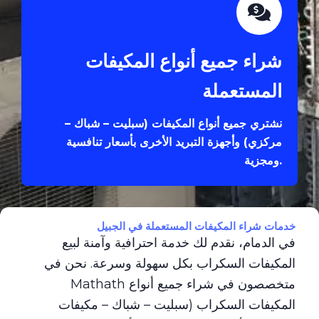
شراء جميع أنواع المكيفات
المستعملة
نشتري جميع أنواع المكيفات (سبليت – شباك –
مركزي) وأجهزة التبريد الأخرى بأسعار تنافسية
ومجزية.
خدمات شراء المكيفات المستعملة في الجبيل
في الدمام، نقدم لك خدمة احترافية وآمنة لبيع
المكيفات السكراب بكل سهولة وسرعة. نحن في
Mathath متخصصون في شراء جميع أنواع
المكيفات السكراب (سبليت – شباك – مكيفات