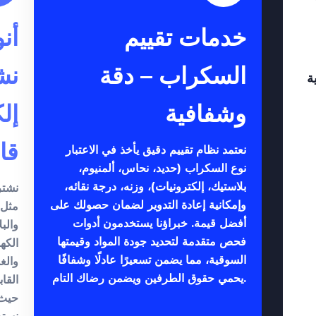
خدمات تقييم
أن
السكراب – دقة
نش
ة
وشفافية
إل
قاب
نعتمد نظام تقييم دقيق يأخذ في الاعتبار
نوع السكراب (حديد، نحاس، ألمنيوم،
بلاستيك، إلكترونيات)، وزنه، درجة نقائه،
نشتر
وإمكانية إعادة التدوير لضمان حصولك على
مثل 
أفضل قيمة. خبراؤنا يستخدمون أدوات
والب
فحص متقدمة لتحديد جودة المواد وقيمتها
الكه
السوقية، مما يضمن تسعيرًا عادلًا وشفافًا
والغ
يحمي حقوق الطرفين ويضمن رضاك التام.
القاب
حيث 